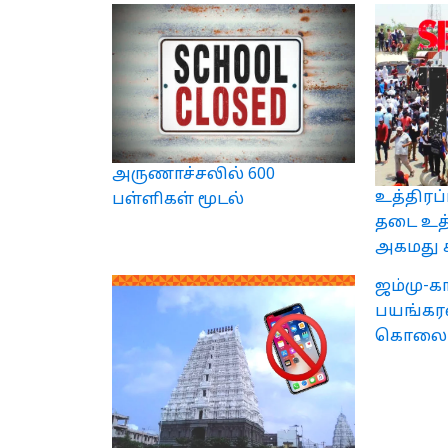
அருணாச்சலில் 600
உத்திரப்
பள்ளிகள் மூடல்
தடை உத்
அகமது 
ஜம்மு-கா
பயங்கரவ
கொலை