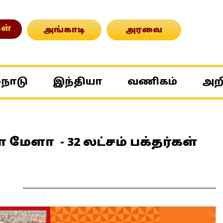
ள்
அங்காடி
அரவை
்நாடு
இந்தியா
வணிகம்
அற
மேளா - 32 லட்சம் பக்தர்கள்