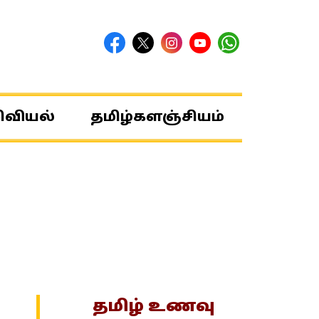
ிவியல்
தமிழ்களஞ்சியம்
தமிழ் உணவு