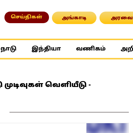
செய்திகள்
அங்காடி
அரவை
்நாடு
இந்தியா
வணிகம்
அற
 முடிவுகள் வெளியீடு -