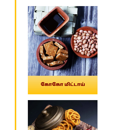
கோகோ மிட்டாய்