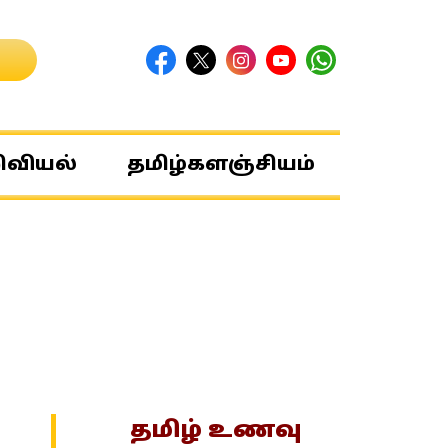
ிவியல்
தமிழ்களஞ்சியம்
தமிழ் உணவு