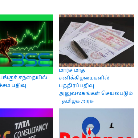
மார்ச் மாத
பங்குச் சந்தையில்
சனிக்கிழமைகளில்
்சம் பதிவு
பத்திரப்பதிவு
அலுவலகங்கள் செயல்படும்
- தமிழக அரசு