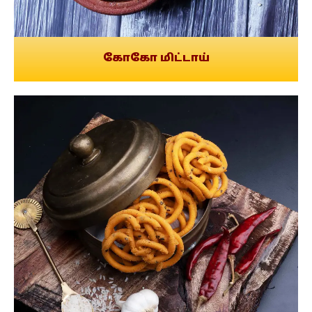
கோகோ மிட்டாய்