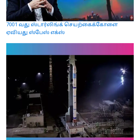
7001 வது ஸ்டார்லிங்க் செயற்கைக்கோளை
ஏவியது ஸ்பேஸ் எக்ஸ்