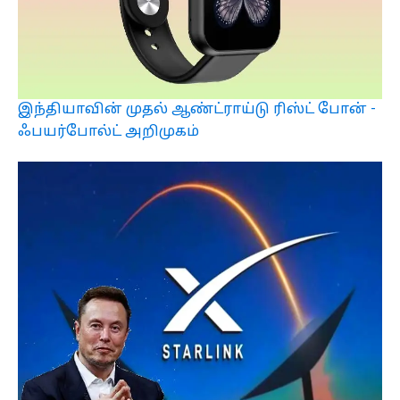
இந்தியாவின் முதல் ஆண்ட்ராய்டு ரிஸ்ட் போன் -
ஃபயர்போல்ட் அறிமுகம்