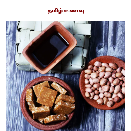
தமிழ் உணவு