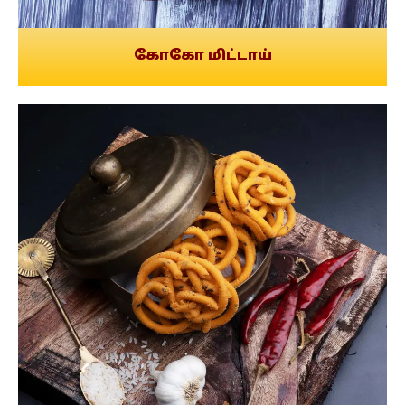
கோகோ மிட்டாய்