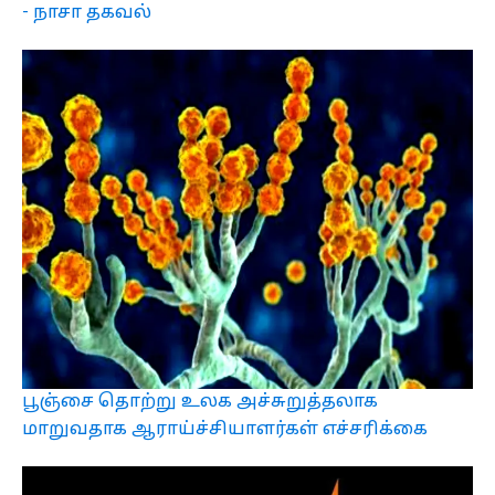
- நாசா தகவல்
பூஞ்சை தொற்று உலக அச்சுறுத்தலாக
மாறுவதாக ஆராய்ச்சியாளர்கள் எச்சரிக்கை