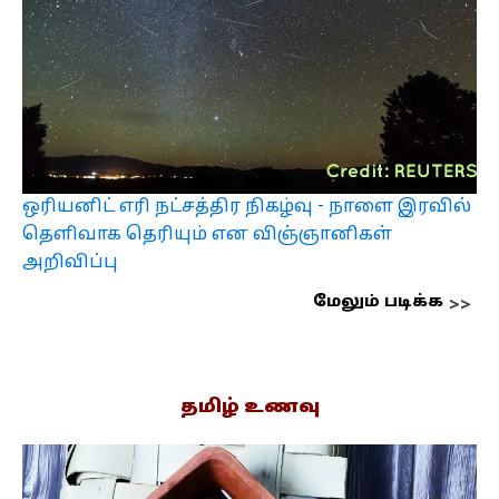
ஒரியனிட் எரி நட்சத்திர நிகழ்வு - நாளை இரவில்
தெளிவாக தெரியும் என விஞ்ஞானிகள்
அறிவிப்பு
மேலும் படிக்க
தமிழ் உணவு