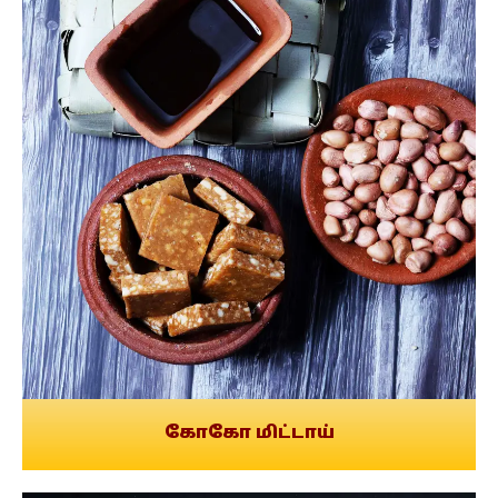
கோகோ மிட்டாய்