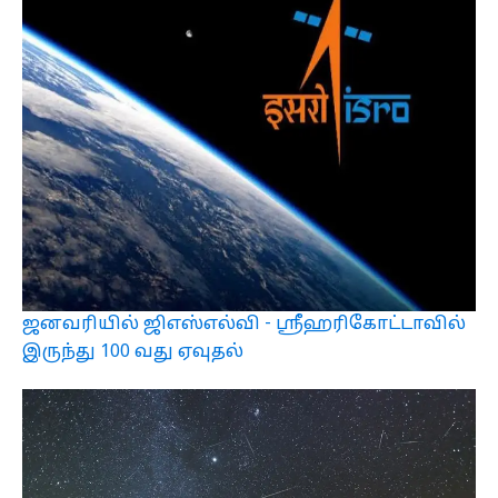
ஜனவரியில் ஜிஎஸ்எல்வி - ஸ்ரீஹரிகோட்டாவில்
இருந்து 100 வது ஏவுதல்