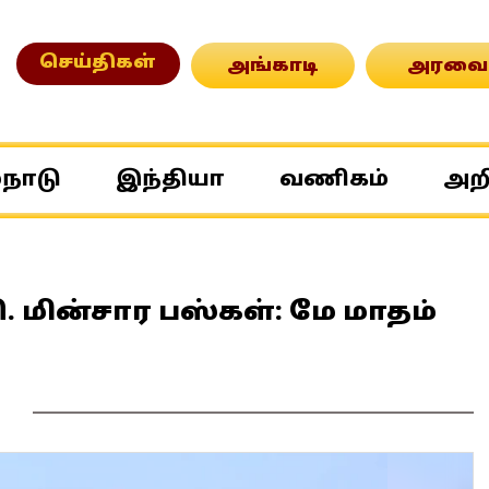
செய்திகள்
அங்காடி
அரவை
்நாடு
இந்தியா
வணிகம்
அற
. மின்சார பஸ்கள்: மே மாதம்