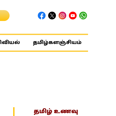
ிவியல்
தமிழ்களஞ்சியம்
தமிழ் உணவு