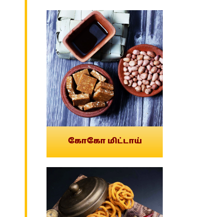
கோகோ மிட்டாய்