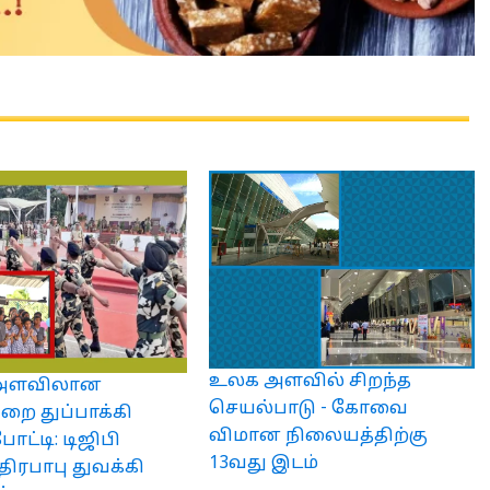
உலக அளவில் சிறந்த
 அளவிலான
செயல்பாடு - கோவை
றை துப்பாக்கி
விமான நிலையத்திற்கு
போட்டி: டிஜிபி
13வது இடம்
ிரபாபு துவக்கி