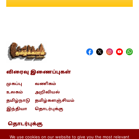
விரைவு இணைப்புகள்
முகப்பு
வணிகம்
உலகம்
அறிவியல்
தமிழ்நாடு
தமிழ்களஞ்சியம்
இந்தியா
தொடர்புக்கு
தொடர்புக்கு
contact@tamizhkalam.com
We use cookies on our website to give you the most relevant