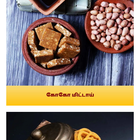
கோகோ மிட்டாய்