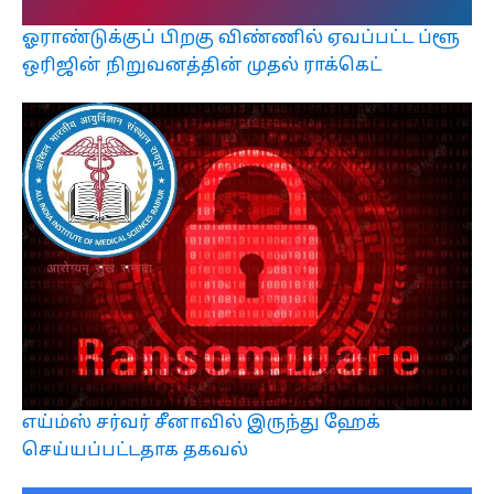
ஓராண்டுக்குப் பிறகு விண்ணில் ஏவப்பட்ட ப்ளூ
ஒரிஜின் நிறுவனத்தின் முதல் ராக்கெட்
எய்ம்ஸ் சர்வர் சீனாவில் இருந்து ஹேக்
செய்யப்பட்டதாக தகவல்