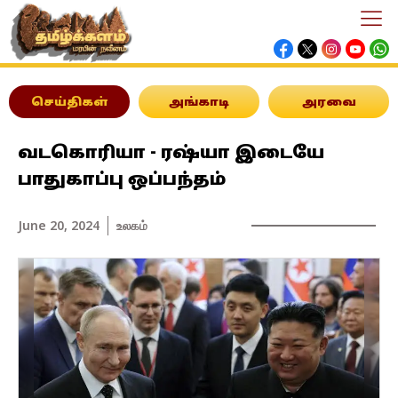
செய்திகள்
அங்காடி
அரவை
வடகொரியா - ரஷ்யா இடையே
பாதுகாப்பு ஒப்பந்தம்
June 20, 2024
உலகம்