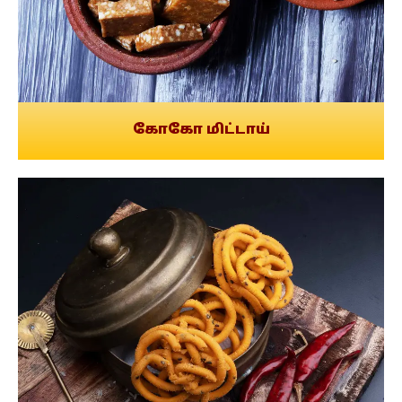
கோகோ மிட்டாய்