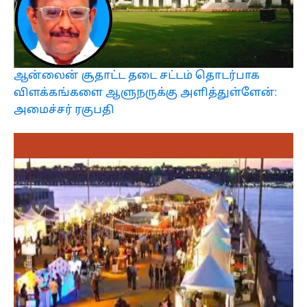
ஆன்லைன் சூதாட்ட தடை சட்டம் தொடர்பாக
விளக்கங்களை ஆளுநருக்கு அளித்துள்ளேன்:
அமைச்சர் ரகுபதி