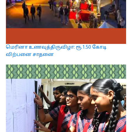
மெரினா உணவுத்திருவிழா: ரூ.1.50 கோடி
விற்பனை சாதனை