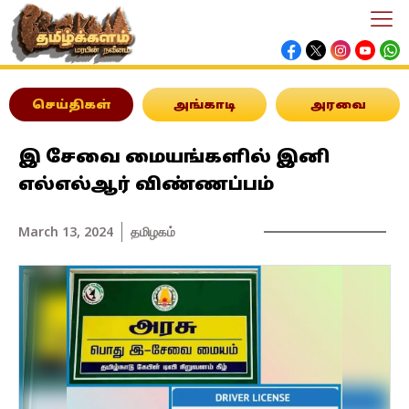
செய்திகள்
அங்காடி
அரவை
இ சேவை மையங்களில் இனி
எல்எல்ஆர் விண்ணப்பம்
March 13, 2024
தமிழகம்