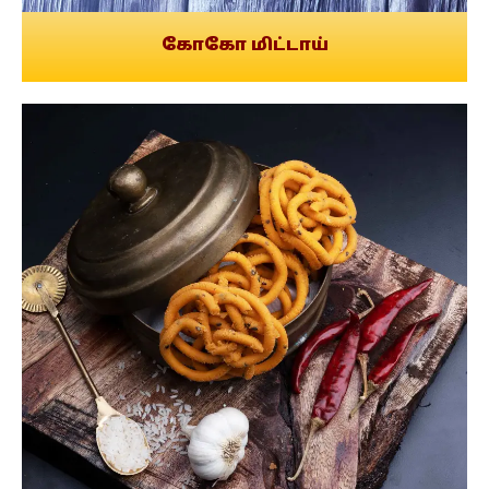
கோகோ மிட்டாய்