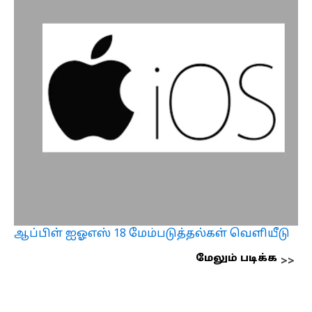
ஆப்பிள் ஐஓஎஸ் 18 மேம்படுத்தல்கள் வெளியீடு
மேலும் படிக்க