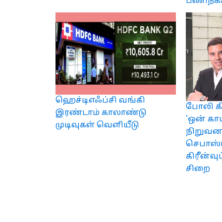
பணிநீக்
ஹெச்டிஎஃப்சி வங்கி
போலி கி
இரண்டாம் காலாண்டு
'ஒன் க
முடிவுகள் வெளியீடு
நிறுவனர
செபாஸ்
கிரீன்வு
சிறை