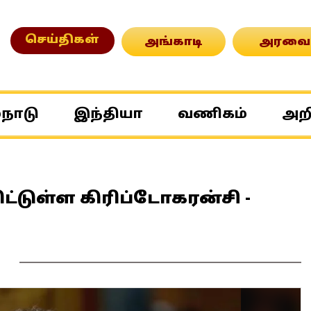
செய்திகள்
அங்காடி
அரவை
்நாடு
இந்தியா
வணிகம்
அற
ட்டுள்ள கிரிப்டோகரன்சி -