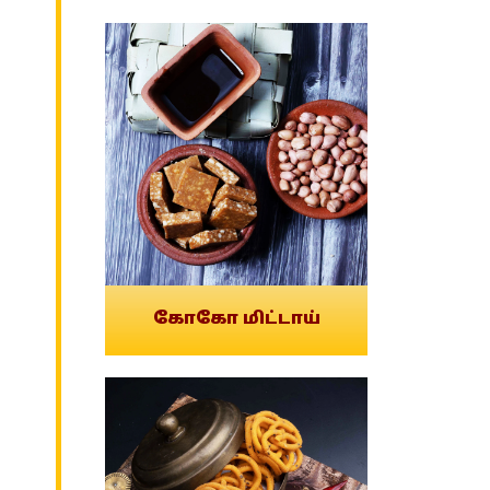
கோகோ மிட்டாய்