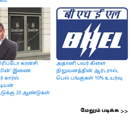
கம்
ரிப்டோ கரன்சி
அதானி பவர் கிளை
ாயின்' இணை
நிறுவனத்தின் ஆர்டரால்,
் கார்ல்
பெல் பங்குகள் 10% உயர்வு
டியன்
ட்டுக்கு 20 ஆண்டுகள்
மேலும் படிக்க