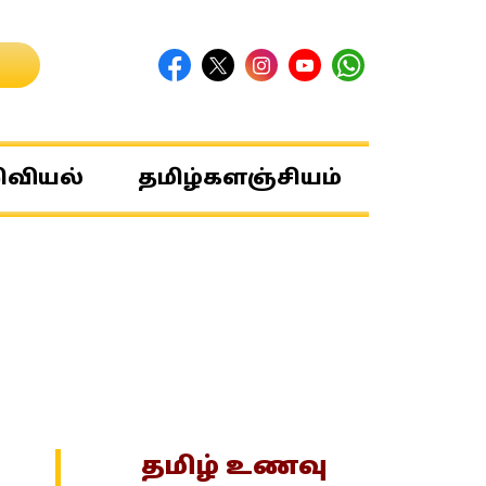
ிவியல்
தமிழ்களஞ்சியம்
தமிழ் உணவு