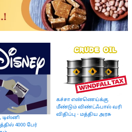
கச்சா எண்ணெய்க்கு
மீண்டும் விண்ட்ஃபால் வரி
விதிப்பு - மத்திய அரசு
, டிஸ்னி
தில் 4000 பேர்