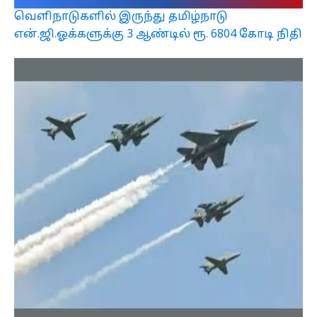
வெளிநாடுகளில் இருந்து தமிழ்நாடு
என்.ஜி.ஓக்களுக்கு 3 ஆண்டில் ரூ. 6804 கோடி நிதி