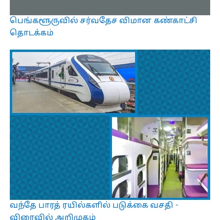
பெங்களூருவில் சர்வதேச விமான கண்காட்சி
தொடக்கம்
வந்தே பாரத் ரயில்களில் படுக்கை வசதி -
விரைவில் அறிமுகம்