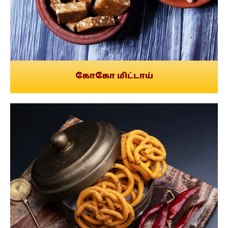
கோகோ மிட்டாய்