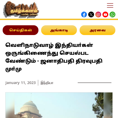
செய்திகள்
அங்காடி
அரவை
வெளிநாடுவாழ் இந்தியா்கள்
ஒருங்கிணைந்து செயல்பட
வேண்டும் - ஜனாதிபதி திரவுபதி
முா்மு
January 11, 2023
இந்தியா