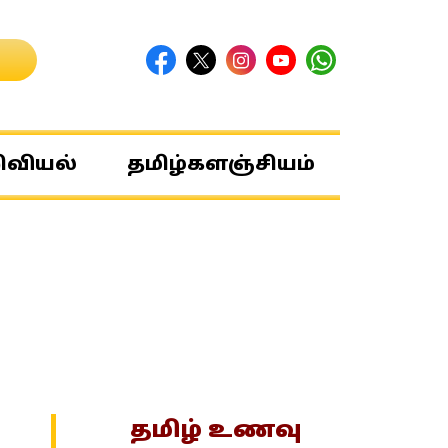
ிவியல்
தமிழ்களஞ்சியம்
தமிழ் உணவு