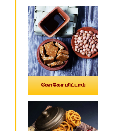
கோகோ மிட்டாய்