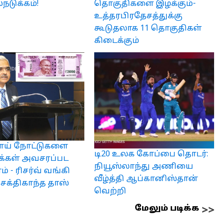
லநடுக்கம்!
தொகுதிகளை இழக்கும்-
உத்தரபிரதேசத்துக்கு
கூடுதலாக 11 தொகுதிகள்
கிடைக்கும்
பாய் நோட்டுகளை
டி20 உலக கோப்பை தொடர்:
க்கள் அவசரப்பட
நியூஸ்லாந்து அணியை
 - ரிசர்வ் வங்கி
வீழ்த்தி ஆப்கானிஸ்தான்
 சக்திகாந்த தாஸ்
வெற்றி
மேலும் படிக்க