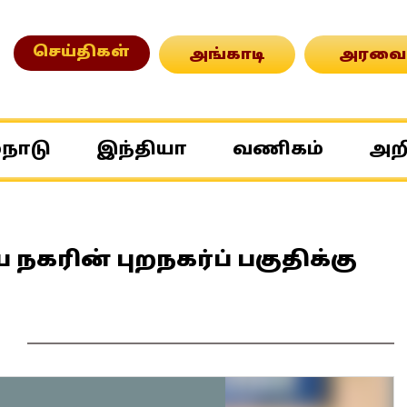
செய்திகள்
அங்காடி
அரவை
்நாடு
இந்தியா
வணிகம்
அற
கரின் புறநகர்ப் பகுதிக்கு