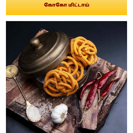
கோகோ மிட்டாய்