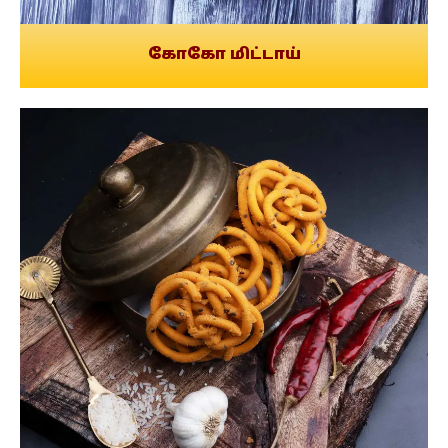
கோகோ மிட்டாய்