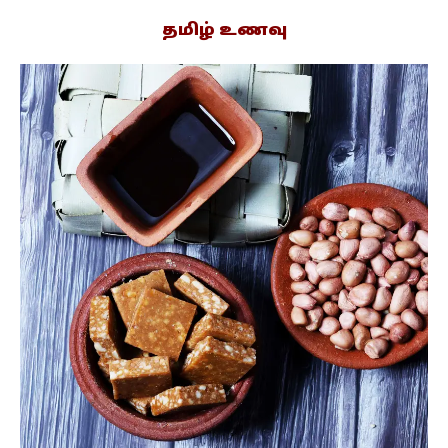
தமிழ் உணவு