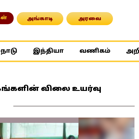
ள்
அங்காடி
அரவை
்நாடு
இந்தியா
வணிகம்
அற
்தகங்களின் விலை உயர்வு