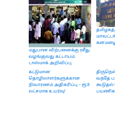
தமிழகத்த
மாவட்டங
கனமழைக்
மதுபான விற்பனைக்கு ரசீது
வழங்குவது கட்டாயம்:
டாஸ்மாக் அறிவிப்பு
கட்டுமான
திருநெ
தொழிலாளர்களுக்கான
வந்தே ப
நிவாரணம் அதிகரிப்பு – ரூ.8
கூடுதல் 
லட்சமாக உயர்வு!
பயணிகளு