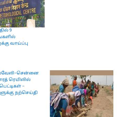
ில் 9
்களில்
கு வாய்ப்பு
ல்வேலி–சென்னை
ாரத் ரெயிலில்
பெட்டிகள் –
க்கு நற்செய்தி