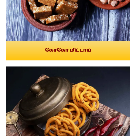
கோகோ மிட்டாய்