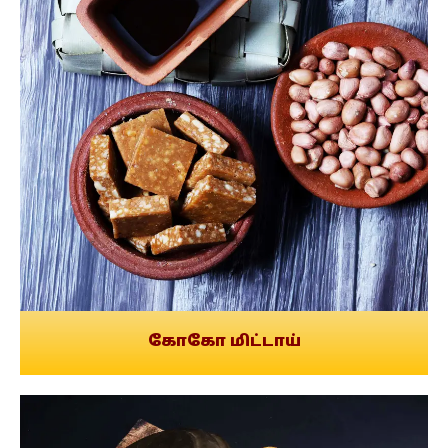
கோகோ மிட்டாய்