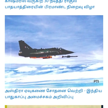
காஷ்மீரில் வருகிற 30-ந்தேதி ராகுல்
பாதயாத்திரையின் பிரமாண்ட நிறைவு விழா
அஸ்திரா ஏவுகணை சோதனை வெற்றி - இந்திய
பாதுகாப்பு அமைச்சகம் அறிவிப்பு