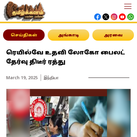
செய்திகள்
அங்காடி
அரவை
ரெயில்வே உதவி லோகோ பைலட்
தேர்வு திடீர் ரத்து
March 19, 2025
இந்தியா