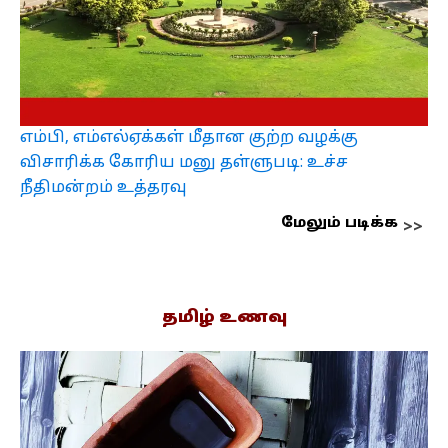
எம்பி, எம்எல்ஏக்கள் மீதான குற்ற வழக்கு
விசாரிக்க கோரிய மனு தள்ளுபடி: உச்ச
நீதிமன்றம் உத்தரவு
மேலும் படிக்க
தமிழ் உணவு