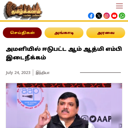
செய்திகள்
அங்காடி
அரவை
அமளியில் ஈடுபட்ட ஆம் ஆத்மி எம்பி
இடைநீக்கம்
July 24, 2023
இந்தியா