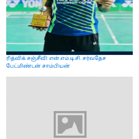
ரித்விக் சஞ்சீவி: என்.எம்.டி.சி. சர்வதேச
பேட்மிண்டன் சாம்பியன்