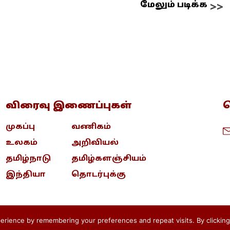
மேலும் படிக்க
விரைவு இணைப்புகள்
த
முகப்பு
வணிகம்
உலகம்
அறிவியல்
தமிழ்நாடு
தமிழ்களஞ்சியம்
இந்தியா
தொடர்புக்கு
rience by remembering your preferences and repeat visits. By clicking