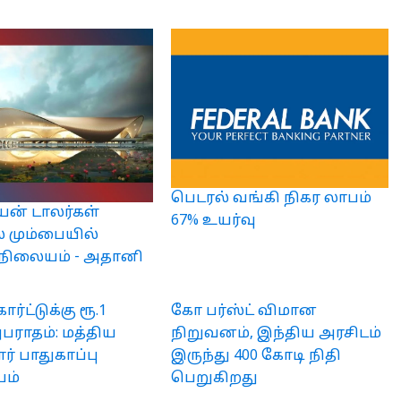
பெடரல் வங்கி நிகர லாபம்
ியன் டாலர்கள்
67% உயர்வு
ல் மும்பையில்
நிலையம் - அதானி
ர்ட்டுக்கு ரூ.1
கோ பர்ஸ்ட் விமான
அபராதம்: மத்திய
நிறுவனம், இந்திய அரசிடம்
ர் பாதுகாப்பு
இருந்து 400 கோடி நிதி
ம்
பெறுகிறது