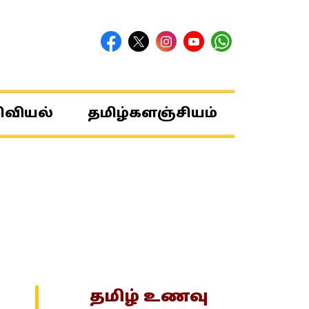
ிவியல்
தமிழ்களஞ்சியம்
தமிழ் உணவு