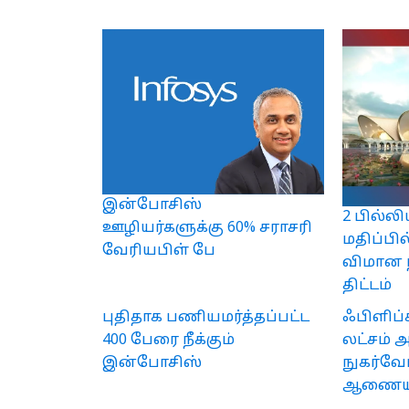
இன்போசிஸ்
2 பில்ல
ஊழியர்களுக்கு 60% சராசரி
மதிப்பி
வேரியபிள் பே
விமான 
திட்டம்
புதிதாக பணியமர்த்தப்பட்ட
ஃபிளிப்கா
400 பேரை நீக்கும்
லட்சம் 
இன்போசிஸ்
நுகர்வோ
ஆணைய