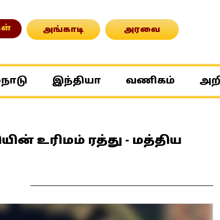
ள்
அங்காடி
அரவை
்நாடு
இந்தியா
வணிகம்
அற
ின் உரிமம் ரத்து - மத்திய