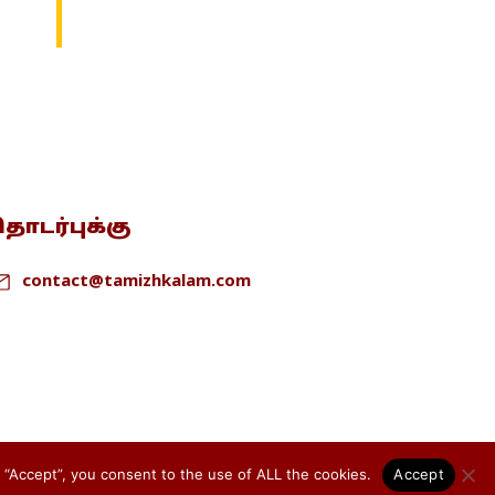
ொடர்புக்கு
contact@tamizhkalam.com
 “Accept”, you consent to the use of ALL the cookies.
Accept
Privacy Policy
Cookie Policy
Terms & conditions