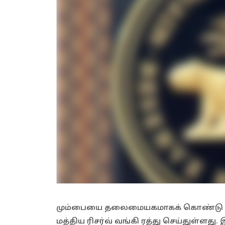
மும்பையை தலைமையகமாகக் கொண்டு செய
மத்திய ரிசர்வ் வங்கி ரத்து செய்துள்ளத