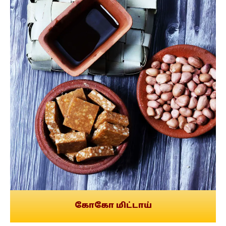
கோகோ மிட்டாய்