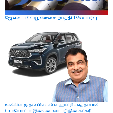
ஜே எஸ் டபிள்யூ ஸ்டீல் உற்பத்தி 15% உயர்வு
உலகின் முதல் பிஎஸ் 6 ஹைபிரிட் எத்தனால்
டொயோட்டா இன்னோவா - நிதின் கட்கரி