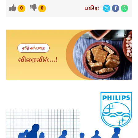
பகிர:
0
0