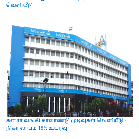
வெளியீடு
கனரா வங்கி காலாண்டு முடிவுகள் வெளியீடு -
நிகர லாபம் 18% உயர்வு