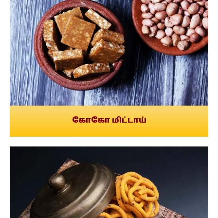
கோகோ மிட்டாய்