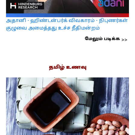
அதானி - ஹிண்டன்பர்க் விவகாரம் - நிபுணர்கள்
குழுவை அமைத்தது உச்ச நீதிமன்றம்
மேலும் படிக்க
தமிழ் உணவு