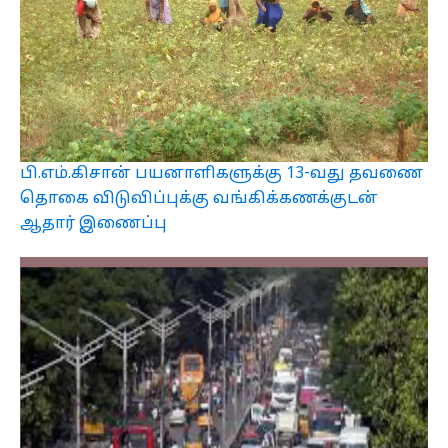
பி.எம்.கிசான் பயனாளிகளுக்கு 13-வது தவணை
தொகை விடுவிப்புக்கு வங்கிக்கணக்குடன்
ஆதார் இணைப்பு