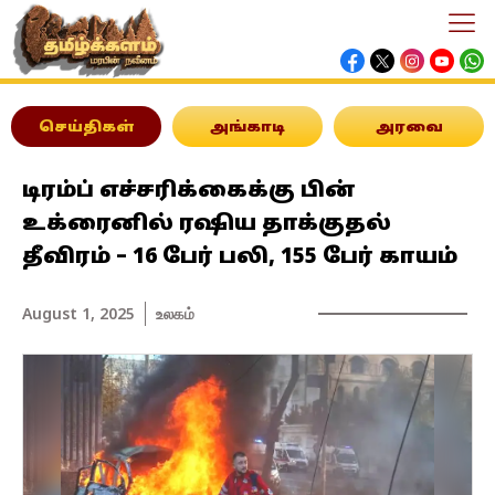
செய்திகள்
அங்காடி
அரவை
டிரம்ப் எச்சரிக்கைக்கு பின்
உக்ரைனில் ரஷிய தாக்குதல்
தீவிரம் – 16 பேர் பலி, 155 பேர் காயம்
August 1, 2025
உலகம்