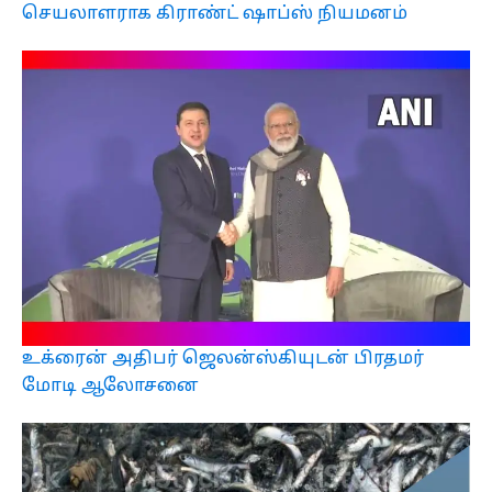
செயலாளராக கிராண்ட் ஷாப்ஸ் நியமனம்
உக்ரைன் அதிபர் ஜெலன்ஸ்கியுடன் பிரதமர்
மோடி ஆலோசனை