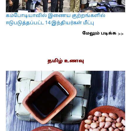
கம்போடியாவில் இணைய குற்றங்களில்
ஈடுபடுத்தப்பட்ட 14 இந்தியர்கள் மீட்பு
மேலும் படிக்க
தமிழ் உணவு