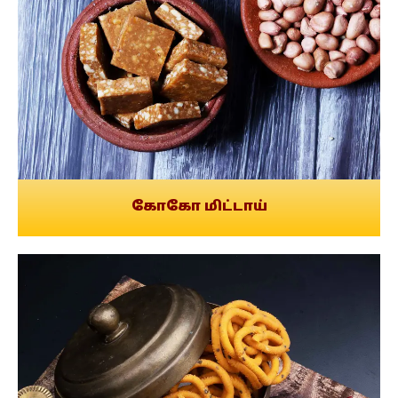
கோகோ மிட்டாய்