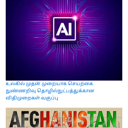
உலகில் முதன் முறையாக செயற்கை
நுண்ணறிவு தொழில்நுட்பத்துக்கான
விதிமுறைகள் வகுப்பு