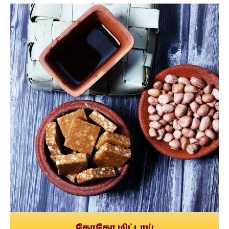
கோகோ மிட்டாய்