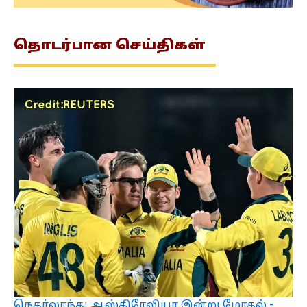
தொடர்பான
செய்திகள்
நெதர்லாந்து ஆஸ்திரேலியா இன்று மோதல் -