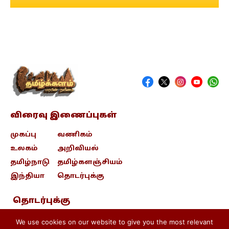
விரைவு இணைப்புகள்
முகப்பு
வணிகம்
உலகம்
அறிவியல்
தமிழ்நாடு
தமிழ்களஞ்சியம்
இந்தியா
தொடர்புக்கு
தொடர்புக்கு
contact@tamizhkalam.com
We use cookies on our website to give you the most relevant