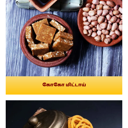
கோகோ மிட்டாய்