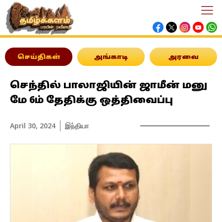
செய்திகள்
அங்காடி
அரவை
செந்தில் பாலாஜியின் ஜாமீன் மனு
மே 6ம் தேதிக்கு ஒத்திவைப்பு
April 30, 2024
இந்தியா