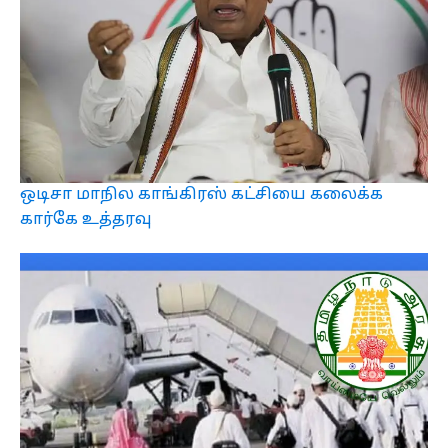
ஒடிசா மாநில காங்கிரஸ் கட்சியை கலைக்க
கார்கே உத்தரவு