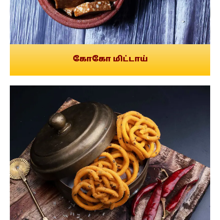
கோகோ மிட்டாய்