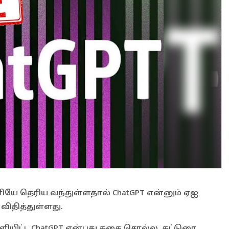
ியே தெரிய வந்துள்ளதால் ChatGPT என்னும் ஏஐ
ிதித்துள்ளது.
ியிட்ட ChatGPT என்பது கதை சொல்ல, கட்டுரை