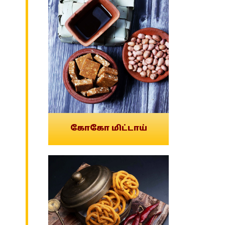
கோகோ மிட்டாய்