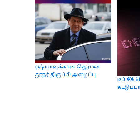
ரஷ்யாவுக்கான ஜெர்மன்
தூதர் திருப்பி அழைப்பு
டீப் சீக
கட்டுப்ப