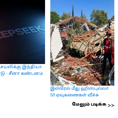
் செயலிக்கு இந்தியா
ாடு - சீனா கண்டனம்
இஸ்ரேல் மீது ஹிஸ்புல்லா
50 ஏவுகணைகள் வீச்சு
மேலும் படிக்க