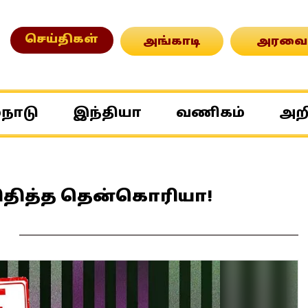
செய்திகள்
அங்காடி
அரவை
்நாடு
இந்தியா
வணிகம்
அற
 விதித்த தென்கொரியா!