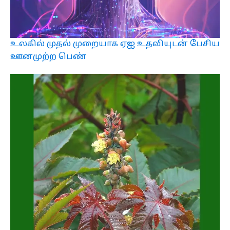
உலகில் முதல் முறையாக ஏஐ உதவியுடன் பேசிய
ஊனமுற்ற பெண்