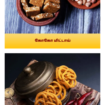
கோகோ மிட்டாய்