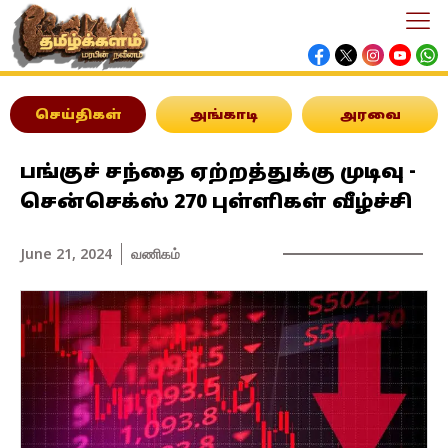
செய்திகள்
அங்காடி
அரவை
பங்குச் சந்தை ஏற்றத்துக்கு முடிவு -
சென்செக்ஸ் 270 புள்ளிகள் வீழ்ச்சி
June 21, 2024
வணிகம்