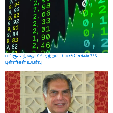
பங்குச்சந்தையில் ஏற்றம் - சென்செக்ஸ் 335
புள்ளிகள் உயர்வு