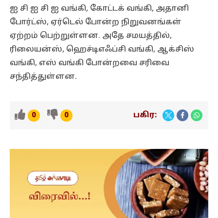
ஐ சி ஐ சி ஐ வங்கி, கோட்டக் வங்கி, அதானி
போர்ட்ஸ், ஏர்டெல் போன்ற நிறுவனங்கள்
ஏற்றம் பெற்றுள்ளன. அதே சமயத்தில்,
ரிலையன்ஸ், ஹெச்டிஎஃப்சி வங்கி, ஆக்சிஸ்
வங்கி, எஸ் வங்கி போன்றவை சரிவை
சந்தித்துள்ளன.
பகிர:
0
0