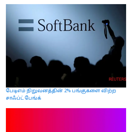
பேடிஎம் நிறுவனத்தின் 2% பங்குகளை விற்ற
சாஃப்ட் பேங்க்