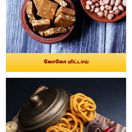
கோகோ மிட்டாய்