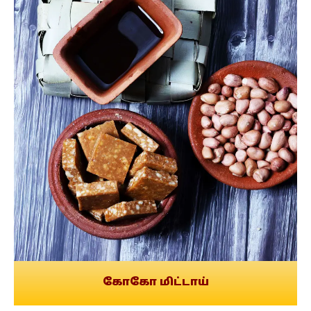
கோகோ மிட்டாய்