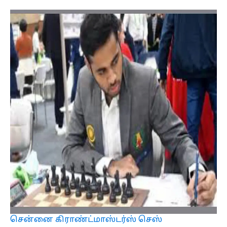
சென்னை கிராண்ட்மாஸ்டர்ஸ் செஸ்