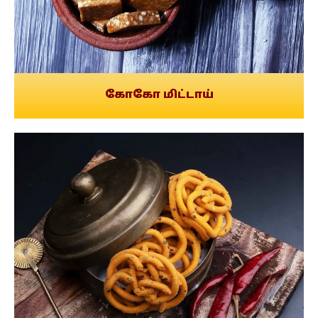
கோகோ மிட்டாய்