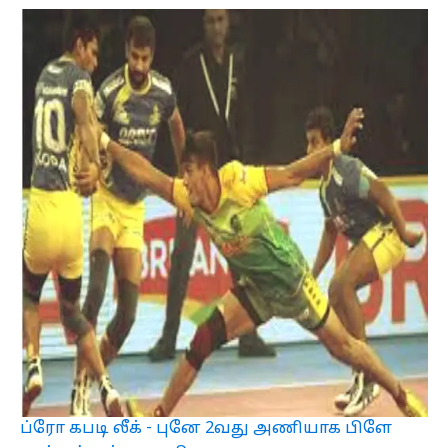
ப்ரோ கபடி லீக் - புனே 2வது அணியாக பிளே