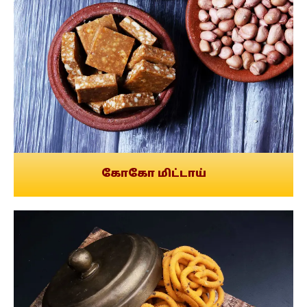
கோகோ மிட்டாய்