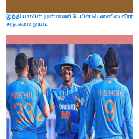
இந்தியாவின் முன்னணி டேபிள் டென்னிஸ் வீரர்
சரத் கமல் ஓய்வு