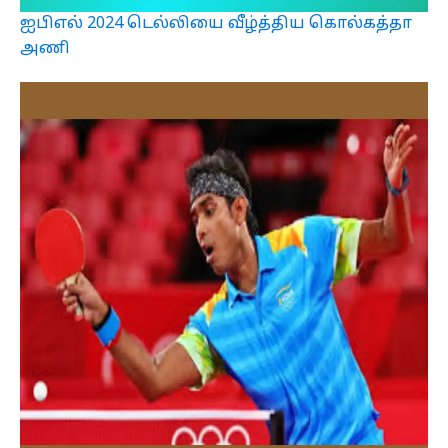
ஐபிஎல் 2024 டெல்லியை வீழ்த்திய கொல்கத்தா
அணி