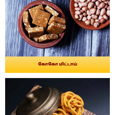
கோகோ மிட்டாய்