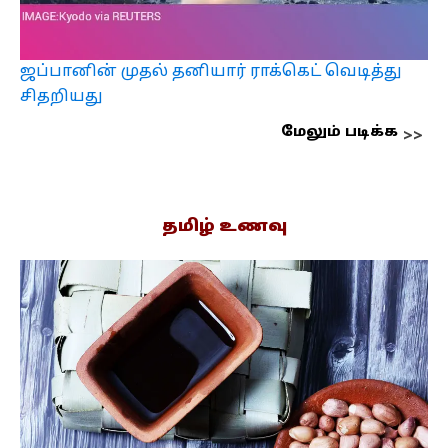
ஜப்பானின் முதல் தனியார் ராக்கெட் வெடித்து
சிதறியது
மேலும் படிக்க
தமிழ் உணவு