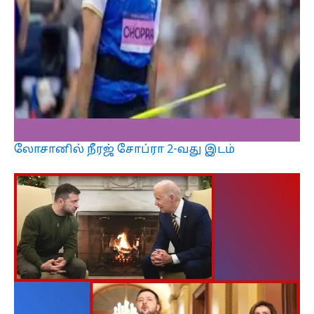
லோசானில் நீரஜ் சோப்ரா 2-வது இடம்