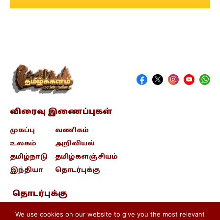
விரைவு இணைப்புகள்
முகப்பு
வணிகம்
உலகம்
அறிவியல்
தமிழ்நாடு
தமிழ்களஞ்சியம்
இந்தியா
தொடர்புக்கு
தொடர்புக்கு
contact@tamizhkalam.com
We use cookies on our website to give you the most relevant