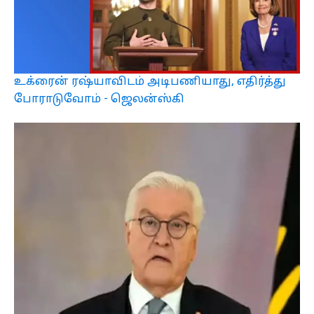
உக்ரைன் ரஷ்யாவிடம் அடிபணியாது, எதிர்த்து
போராடுவோம் - ஜெலன்ஸ்கி