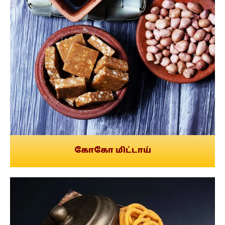
கோகோ மிட்டாய்