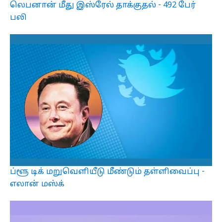
லெபனான் மீது இஸ்ரேல் தாக்குதல் - 492 பேர்
பலி
ப்ளூ டிக் மறுவெளியீடு மீண்டும் தள்ளிவைப்பு -
எலான் மஸ்க்