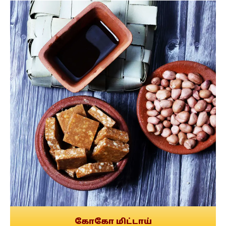
கோகோ மிட்டாய்