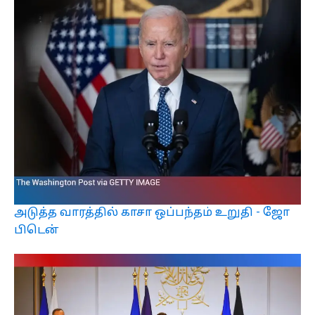
அடுத்த வாரத்தில் காசா ஒப்பந்தம் உறுதி - ஜோ
பிடென்