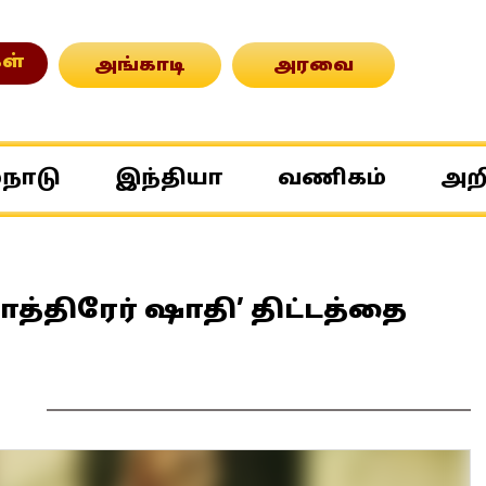
ள்
அங்காடி
அரவை
்நாடு
இந்தியா
வணிகம்
அற
ாத்திரேர் ஷாதி’ திட்டத்தை