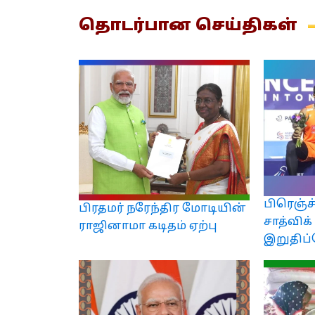
தொடர்பான
செய்திகள்
பிரெஞ்ச
பிரதமர் நரேந்திர மோடியின்
சாத்விக்
ராஜினாமா கடிதம் ஏற்பு
இறுதிப்ப