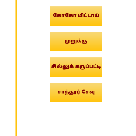
கோகோ மிட்டாய்
முறுக்கு
சில்லுக் கருப்பட்டி
சாத்தூர் சேவு