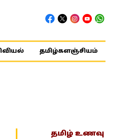
ிவியல்
தமிழ்களஞ்சியம்
தமிழ் உணவு