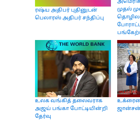
அமெரிக்
முதல் 
ரஷ்ய அதிபர் புதினுடன்
தொழிலா
பெலாரஸ் அதிபர் சந்திப்பு
போராட்ட
பங்கேற்
உலக வங்கித் தலைவராக
உக்ரைன
அஜய் பங்கா போட்டியின்றி
ஜான்சன்
தேர்வு