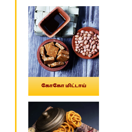
கோகோ மிட்டாய்