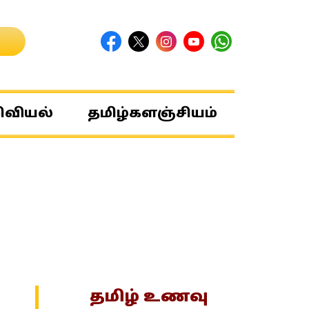
ிவியல்
தமிழ்களஞ்சியம்
தமிழ் உணவு