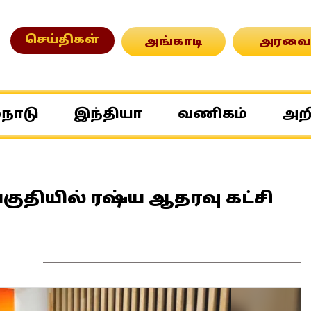
செய்திகள்
அங்காடி
அரவை
்நாடு
இந்தியா
வணிகம்
அற
பகுதியில் ரஷ்ய ஆதரவு கட்சி