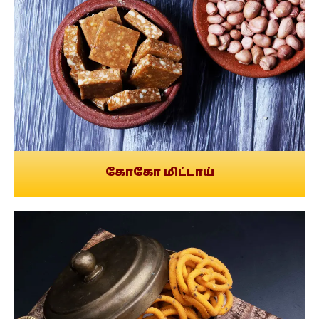
கோகோ மிட்டாய்