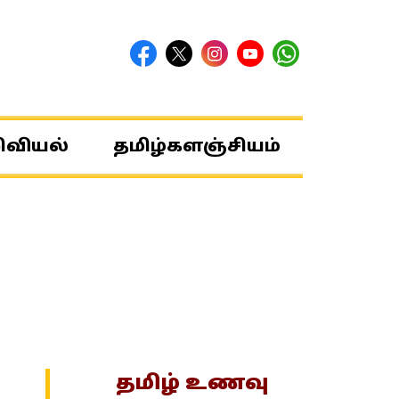
ிவியல்
தமிழ்களஞ்சியம்
தமிழ் உணவு