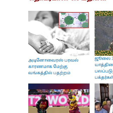
ஜூலை 3 
அடினோவைரஸ் பரவல்
யாத்திரை
காரணமாக மேற்கு
பலப்படு
வங்கத்தில் பதற்றம்
பக்தர்க