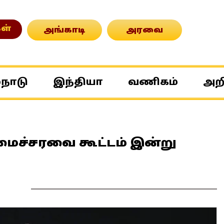
ள்
அங்காடி
அரவை
்நாடு
இந்தியா
வணிகம்
அற
ச்சரவை கூட்டம் இன்று