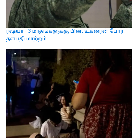
ரஷ்யா - 3 மாதங்களுக்கு பின், உக்ரைன் போர்
தளபதி மாற்றம்