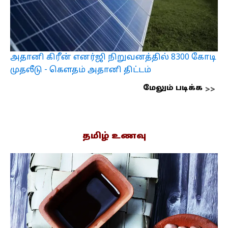
அதானி கிரீன் எனர்ஜி நிறுவனத்தில் 8300 கோடி
முதலீடு - கௌதம் அதானி திட்டம்
மேலும் படிக்க
தமிழ் உணவு