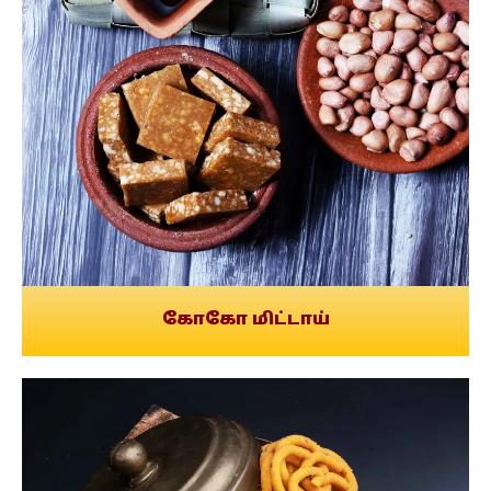
கோகோ மிட்டாய்