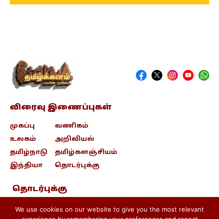
விரைவு இணைப்புகள்
முகப்பு
வணிகம்
உலகம்
அறிவியல்
தமிழ்நாடு
தமிழ்களஞ்சியம்
இந்தியா
தொடர்புக்கு
தொடர்புக்கு
contact@tamizhkalam.com
We use cookies on our website to give you the most relevant