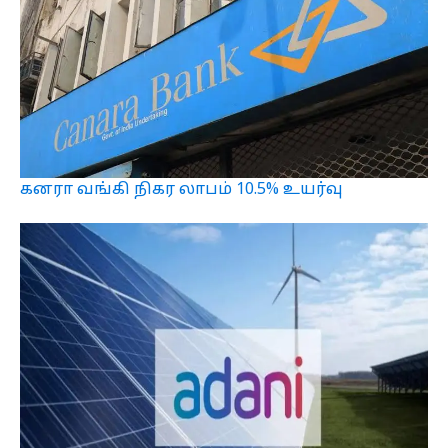
கனரா வங்கி நிகர லாபம் 10.5% உயர்வு