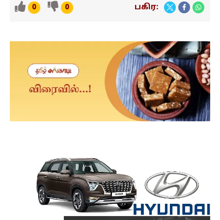
பகிர:
0
0