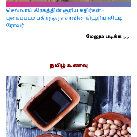
செவ்வாய் கிரகத்தின் சூரிய கதிர்கள் -
புகைப்படம் பகிர்ந்த நாசாவின் கியூரியாசிட்டி
ரோவர்
மேலும் படிக்க
தமிழ் உணவு