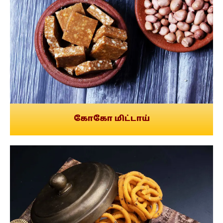
கோகோ மிட்டாய்