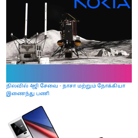
நிலவில் 4ஜி சேவை - நாசா மற்றும் நோக்கியா
இணைந்து பணி