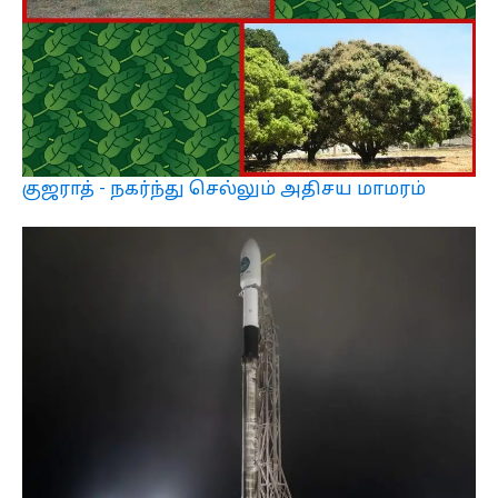
குஜராத் - நகர்ந்து செல்லும் அதிசய மாமரம்