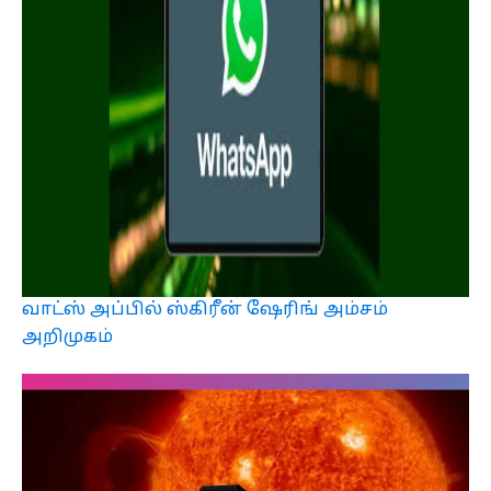
வாட்ஸ் அப்பில் ஸ்கிரீன் ஷேரிங் அம்சம்
அறிமுகம்