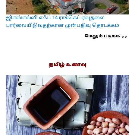
ஜிஎஸ்எல்வி எஃப் 14 ராக்கெட் ஏவுதலை
பார்வையிடுவதற்கான முன்பதிவு தொடக்கம்
மேலும் படிக்க
தமிழ் உணவு