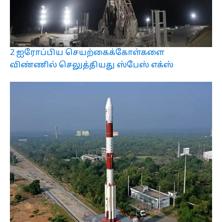
2 ஐரோப்பிய செயற்கைக்கோள்களை
விண்ணில் செலுத்தியது ஸ்பேஸ் எக்ஸ்