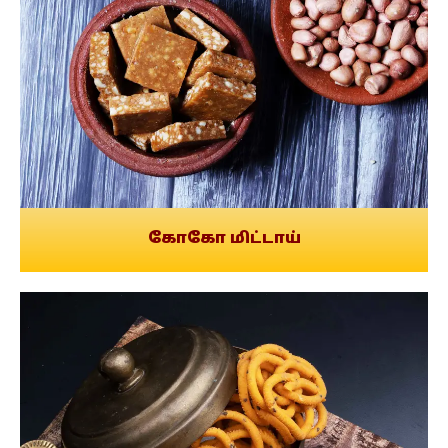
கோகோ மிட்டாய்