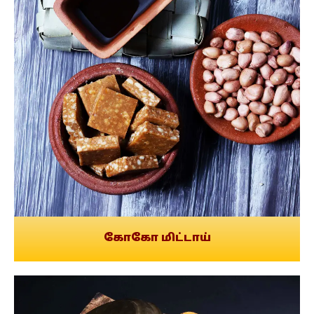
கோகோ மிட்டாய்