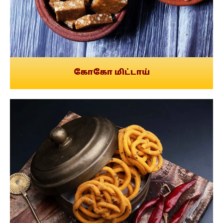
கோகோ மிட்டாய்