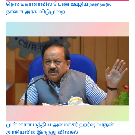
தெலங்கானாவில் பெண் ஊழியர்களுக்கு
நாளை அரசு விடுமுறை
முன்னாள் மத்திய அமைச்சர் ஹர்ஷவர்தன்
அரசியலில் இருந்து விலகல்