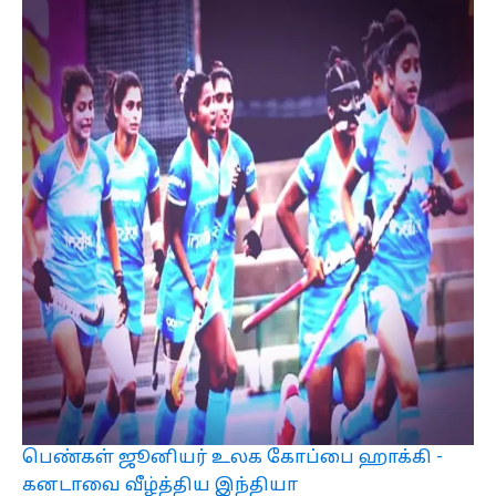
பெண்கள் ஜூனியர் உலக கோப்பை ஹாக்கி -
கனடாவை வீழ்த்திய இந்தியா