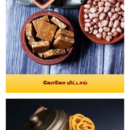
கோகோ மிட்டாய்