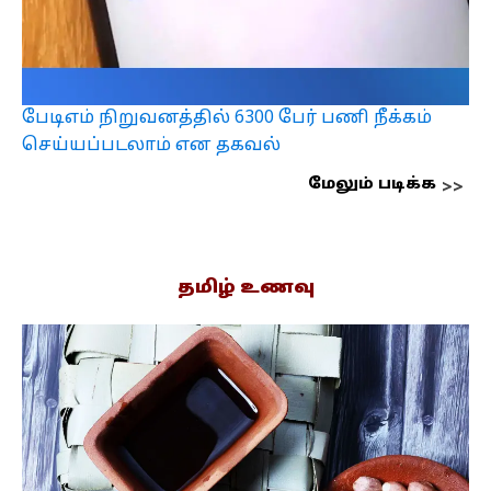
பேடிஎம் நிறுவனத்தில் 6300 பேர் பணி நீக்கம்
செய்யப்படலாம் என தகவல்
மேலும் படிக்க
தமிழ் உணவு