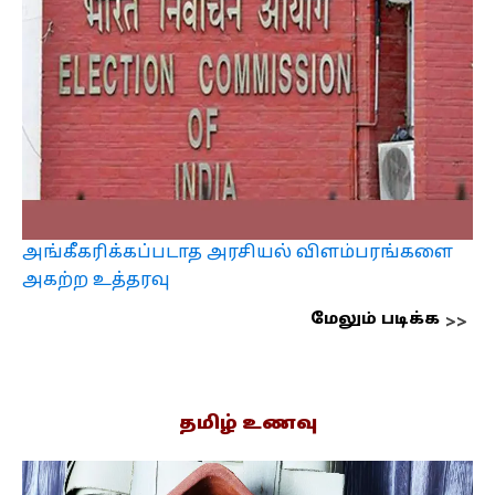
அங்கீகரிக்கப்படாத அரசியல் விளம்பரங்களை
அகற்ற உத்தரவு
மேலும் படிக்க
தமிழ் உணவு