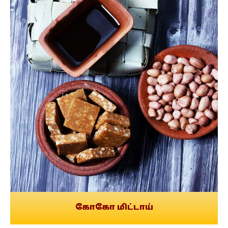
கோகோ மிட்டாய்