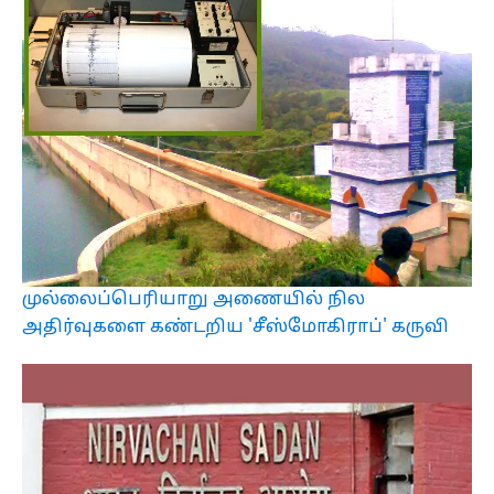
முல்லைப்பெரியாறு அணையில் நில
அதிர்வுகளை கண்டறிய 'சீஸ்மோகிராப்' கருவி