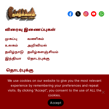
விரைவு இணைப்புகள்
முகப்பு
வணிகம்
உலகம்
அறிவியல்
தமிழ்நாடு
தமிழ்களஞ்சியம்
இந்தியா
தொடர்புக்கு
தொடர்புக்கு
contact@tamizhkalam.com
We use cookies on our website to give you the most relevant
experience by remembering your preferences and repeat
visits. By clicking “Accept”, you consent to the use of ALL the
Privacy Policy .
Cookie Policy .
cookies.
Terms & conditions
Accept
பதிப்புரிமை © 2026 தமிழ்க்களம்