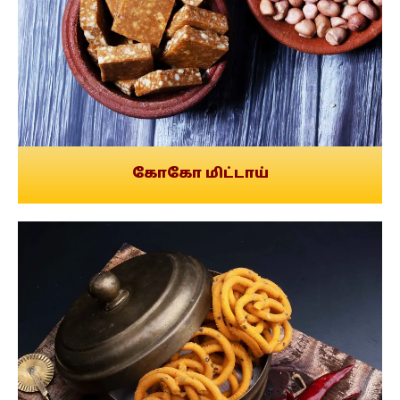
கோகோ மிட்டாய்