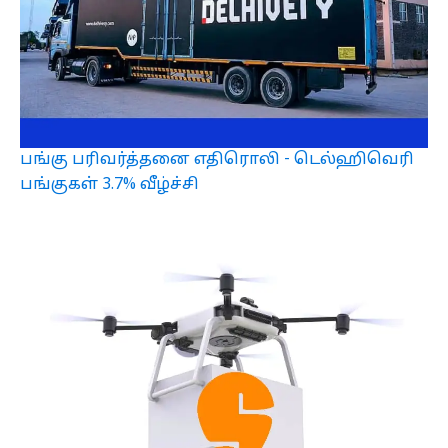
பங்கு பரிவர்த்தனை எதிரொலி - டெல்ஹிவெரி
பங்குகள் 3.7% வீழ்ச்சி