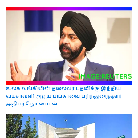
உலக வங்கியின் தலைவர் பதவிக்கு இந்திய
வம்சாவளி அஜய் பங்காவை பரிந்துரைத்தார்
அதிபர் ஜோ பைடன்