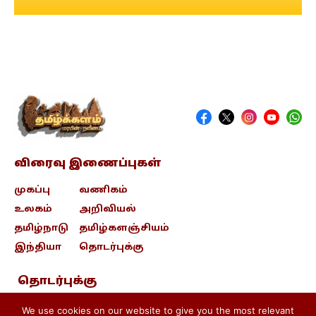
விரைவு இணைப்புகள்
முகப்பு
வணிகம்
உலகம்
அறிவியல்
தமிழ்நாடு
தமிழ்களஞ்சியம்
இந்தியா
தொடர்புக்கு
தொடர்புக்கு
contact@tamizhkalam.com
We use cookies on our website to give you the most relevant