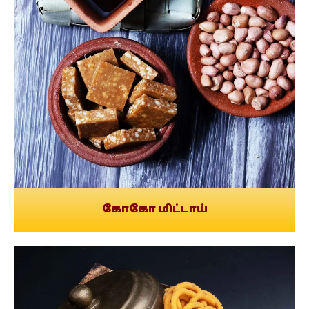
கோகோ மிட்டாய்